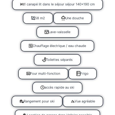
1 canapé lit dans le séjour séjour 140×190 cm
58 m2
Une douche
Lave-vaisselle
Chauffage électrique / eau chaude
Toilettes séparés
Four multi-fonction
Frigo
accès rapide au ski
Rangement pour ski
Vue agréable